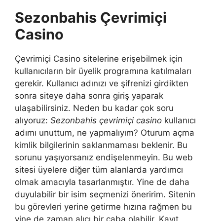
Sezonbahis Çevrimiçi
Casino
Çevrimiçi Casino sitelerine erişebilmek için
kullanıcıların bir üyelik programına katılmaları
gerekir. Kullanıcı adınızı ve şifrenizi girdikten
sonra siteye daha sonra giriş yaparak
ulaşabilirsiniz. Neden bu kadar çok soru
alıyoruz:
Sezonbahis çevrimiçi casino
kullanıcı
adımı unuttum, ne yapmalıyım? Oturum açma
kimlik bilgilerinin saklanmaması beklenir. Bu
sorunu yaşıyorsanız endişelenmeyin. Bu web
sitesi üyelere diğer tüm alanlarda yardımcı
olmak amacıyla tasarlanmıştır. Yine de daha
duyulabilir bir isim seçmenizi öneririm. Sitenin
bu görevleri yerine getirme hızına rağmen bu
yine de zaman alıcı bir çaba olabilir. Kayıt