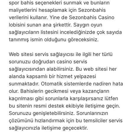
spor bahis seçenekleri sunmak ve bunların
maliyetlerini hesaplamak için Sezonbahis
verilerini kullanır. Yine de Sezonbahis Casino
lobisini sunan ana şirkettir. Saygın oyun
sağlayıcıların listesini incelediğinizde çok sayıda
tanınmış ismin olduğunu göreceksiniz.
Web sitesi servis sağlayıcısı ile ilgili her türlü
sorunuzu doğrudan casino servis
sağlayıcısından alabilirsiniz. Bu web sitesi her
alanda kapsamlı bir hizmet yelpazesi
sunmaktadır. Otomatik sistemlerde nadiren hata
olur. Bahislerin gecikmesi veya kazançların
kaçırılması gibi sorunlarla karşılaşırsanız lütfen
bu sitenin resmi destek ekibiyle iletişime geçin.
Sorunuzu genişletebilirsiniz. Sorunlarınızın
çözümünü hızlandırmak için bu temsilciler servis
sağlayıcınızla iletişime geçecektir.