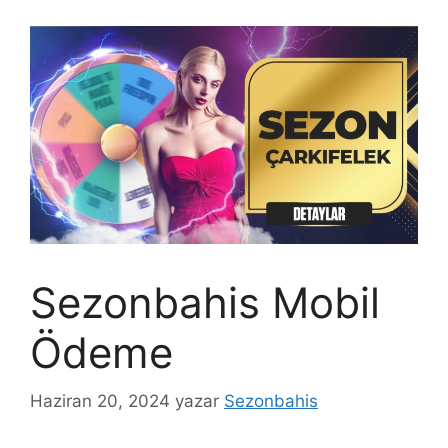
Sezonbahis Mobil
Ödeme
Haziran 20, 2024
yazar
Sezonbahis