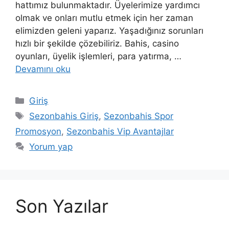
hattımız bulunmaktadır. Üyelerimize yardımcı
olmak ve onları mutlu etmek için her zaman
elimizden geleni yaparız. Yaşadığınız sorunları
hızlı bir şekilde çözebiliriz. Bahis, casino
oyunları, üyelik işlemleri, para yatırma, …
Devamını oku
Kategoriler
Giriş
Etiketler
Sezonbahis Giriş
,
Sezonbahis Spor
Promosyon
,
Sezonbahis Vip Avantajlar
Yorum yap
Son Yazılar