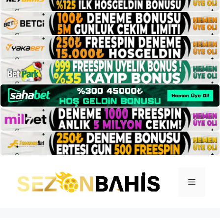
İçeriğe
atla
Menü