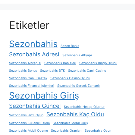
Etiketler
Sezonbahis
Sezon Bahis
Sezonbahis Adresi
Sezonbahis Altyapı
Sezonbahis Altyapısı
Sezonbahis Bahisleri
Sezonbahis Bingo Oyunu
Sezonbahis Bonus
Sezonbahis BTK
Sezonbahis Canlı Casino
Sezonbahis Canlı Destek
Sezonbahis Casino Oyunu
Sezonbahis Finansal İşlemleri
Sezonbahis Gerçek Zamanlı
Sezonbahis Giriş
Sezonbahis Güncel
Sezonbahis Hesap Oluştur
Sezonbahis Kaç Oldu
Sezonbahis Hızlı Oyun
Sezonbahis Kullanıcı İşlem
Sezonbahis Mobil Giriş
Sezonbahis Mobil Ödeme
Sezonbahis Oranları
Sezonbahis Oyun