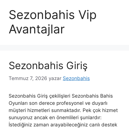
Sezonbahis Vip
Avantajlar
Sezonbahis Giriş
Temmuz 7, 2026
yazar
Sezonbahis
Sezonbahis Giriş çekilişleri Sezonbahis Bahis
Oyunları son derece profesyonel ve duyarlı
müşteri hizmetleri sunmaktadır. Pek çok hizmet
sunuyoruz ancak en önemlileri şunlardır:
İstediğiniz zaman arayabileceğiniz canlı destek