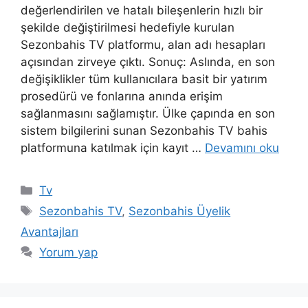
değerlendirilen ve hatalı bileşenlerin hızlı bir
şekilde değiştirilmesi hedefiyle kurulan
Sezonbahis TV platformu, alan adı hesapları
açısından zirveye çıktı. Sonuç: Aslında, en son
değişiklikler tüm kullanıcılara basit bir yatırım
prosedürü ve fonlarına anında erişim
sağlanmasını sağlamıştır. Ülke çapında en son
sistem bilgilerini sunan Sezonbahis TV bahis
platformuna katılmak için kayıt …
Devamını oku
Kategoriler
Tv
Etiketler
Sezonbahis TV
,
Sezonbahis Üyelik
Avantajları
Yorum yap