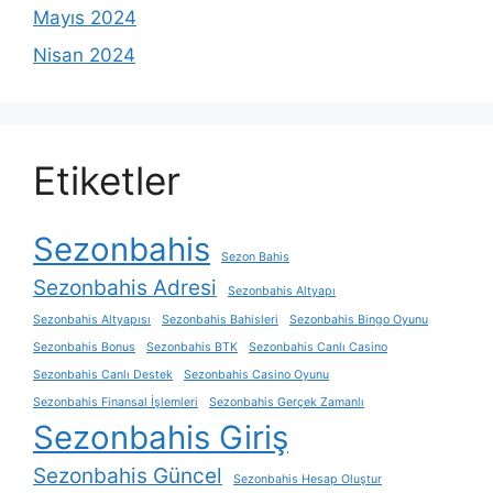
Mayıs 2024
Nisan 2024
Etiketler
Sezonbahis
Sezon Bahis
Sezonbahis Adresi
Sezonbahis Altyapı
Sezonbahis Altyapısı
Sezonbahis Bahisleri
Sezonbahis Bingo Oyunu
Sezonbahis Bonus
Sezonbahis BTK
Sezonbahis Canlı Casino
Sezonbahis Canlı Destek
Sezonbahis Casino Oyunu
Sezonbahis Finansal İşlemleri
Sezonbahis Gerçek Zamanlı
Sezonbahis Giriş
Sezonbahis Güncel
Sezonbahis Hesap Oluştur