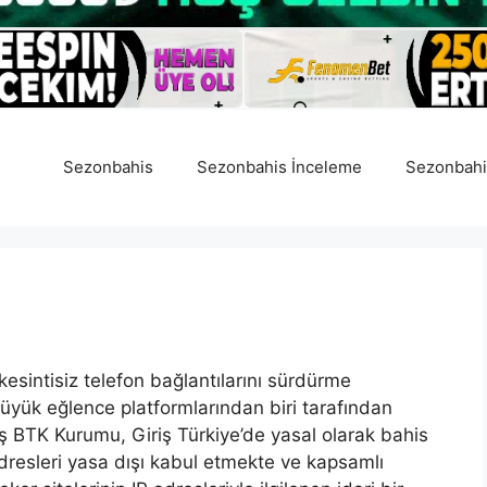
Sezonbahis
Sezonbahis İnceleme
Sezonbahi
 kesintisiz telefon bağlantılarını sürdürme
büyük eğlence platformlarından biri tarafından
riş BTK Kurumu, Giriş Türkiye’de yasal olarak bahis
dresleri yasa dışı kabul etmekte ve kapsamlı