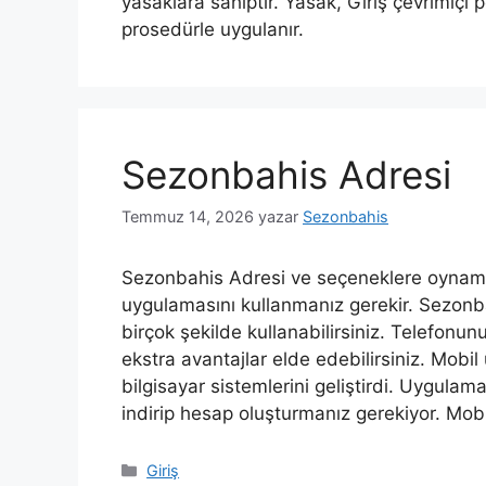
yasaklara sahiptir. Yasak, Giriş çevrimiçi po
prosedürle uygulanır.
Sezonbahis Adresi
Temmuz 14, 2026
yazar
Sezonbahis
Sezonbahis Adresi ve seçeneklere oynam
uygulamasını kullanmanız gerekir. Sezonba
birçok şekilde kullanabilirsiniz. Telefonu
ekstra avantajlar elde edebilirsiniz. Mob
bilgisayar sistemlerini geliştirdi. Uygul
indirip hesap oluşturmanız gerekiyor. Mo
Kategoriler
Giriş