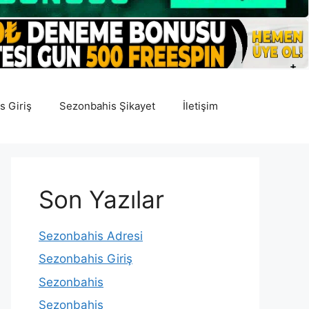
s Giriş
Sezonbahis Şikayet
İletişim
Son Yazılar
Sezonbahis Adresi
Sezonbahis Giriş
Sezonbahis
Sezonbahis