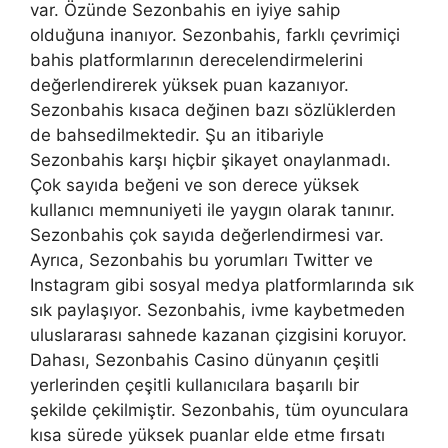
var. Özünde Sezonbahis en iyiye sahip
olduğuna inanıyor. Sezonbahis, farklı çevrimiçi
bahis platformlarının derecelendirmelerini
değerlendirerek yüksek puan kazanıyor.
Sezonbahis kısaca değinen bazı sözlüklerden
de bahsedilmektedir. Şu an itibariyle
Sezonbahis karşı hiçbir şikayet onaylanmadı.
Çok sayıda beğeni ve son derece yüksek
kullanıcı memnuniyeti ile yaygın olarak tanınır.
Sezonbahis çok sayıda değerlendirmesi var.
Ayrıca, Sezonbahis bu yorumları Twitter ve
Instagram gibi sosyal medya platformlarında sık
sık paylaşıyor. Sezonbahis, ivme kaybetmeden
uluslararası sahnede kazanan çizgisini koruyor.
Dahası, Sezonbahis Casino dünyanın çeşitli
yerlerinden çeşitli kullanıcılara başarılı bir
şekilde çekilmiştir. Sezonbahis, tüm oyunculara
kısa sürede yüksek puanlar elde etme fırsatı