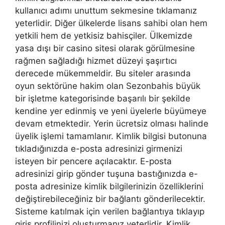
kullanıcı adımı unuttum sekmesine tıklamanız
yeterlidir. Diğer ülkelerde lisans sahibi olan hem
yetkili hem de yetkisiz bahisçiler. Ülkemizde
yasa dışı bir casino sitesi olarak görülmesine
rağmen sağladığı hizmet düzeyi şaşırtıcı
derecede mükemmeldir. Bu siteler arasında
oyun sektörüne hakim olan Sezonbahis büyük
bir işletme kategorisinde başarılı bir şekilde
kendine yer edinmiş ve yeni üyelerle büyümeye
devam etmektedir. Yerin ücretsiz olması halinde
üyelik işlemi tamamlanır. Kimlik bilgisi butonuna
tıkladığınızda e-posta adresinizi girmenizi
isteyen bir pencere açılacaktır. E-posta
adresinizi girip gönder tuşuna bastığınızda e-
posta adresinize kimlik bilgilerinizin özelliklerini
değiştirebileceğiniz bir bağlantı gönderilecektir.
Sisteme katılmak için verilen bağlantıya tıklayıp
giriş profilinizi oluşturmanız yeterlidir. Kimlik