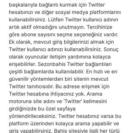
başkalarıyla bağlantı kurmak için Twitter
hesabınızı ve diğer sosyal medya platformlarını
kullanabilirsiniz. Lütfen Twitter kullanıcı adının
artık aktif olmadığını unutmayın. Tercihinize
göre abone sayısını seçme seçeneğiniz vardır.
Ek olarak, mevcut giriş bilgilerinizi almak için
Twitter kullanıcı adınızı kullanabilirsiniz. Sonuç
olarak oyuncular iletişim yardımına kolayca
erişebilirler. Sezonbahis Twitter bağlantıları
çeşitli bağlamlarda kullanılabilir. En hızlı ve en
güvenilir yöntemlerden biri sitenin mevcut
Twitter tanıtıcısıdır. Bu adrese erişmek için
Twitter hesabına ihtiyacınız yok. Arama
motoruna site adını ve ‘Twitter’ kelimesini
girdiğinizde bu özel sayfaya
yönlendirileceksiniz. Twitter hesabınız varsa bu
platform üzerinden kolayca arama yapabilir ve
giriş yapabilirsiniz. Bahis sitesiyle ilgili her türlü