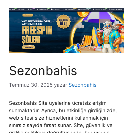
Sezonbahis
Temmuz 30, 2025
yazar
Sezonbahis
Sezonbahis Site üyelerine ücretsiz erişim
sunmaktadır. Ayrıca, bu etkinliğe girdiğinizde,
web sitesi size hizmetlerini kullanmak için
sınırsız sayıda fırsat sunar. Site, güvenlik ve
gizlilik politikası doğrultusunda, her üyenin