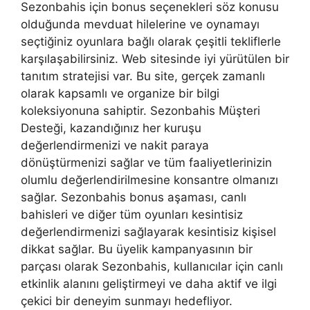
Sezonbahis için bonus seçenekleri söz konusu
olduğunda mevduat hilelerine ve oynamayı
seçtiğiniz oyunlara bağlı olarak çeşitli tekliflerle
karşılaşabilirsiniz. Web sitesinde iyi yürütülen bir
tanıtım stratejisi var. Bu site, gerçek zamanlı
olarak kapsamlı ve organize bir bilgi
koleksiyonuna sahiptir. Sezonbahis Müşteri
Desteği, kazandığınız her kuruşu
değerlendirmenizi ve nakit paraya
dönüştürmenizi sağlar ve tüm faaliyetlerinizin
olumlu değerlendirilmesine konsantre olmanızı
sağlar. Sezonbahis bonus aşaması, canlı
bahisleri ve diğer tüm oyunları kesintisiz
değerlendirmenizi sağlayarak kesintisiz kişisel
dikkat sağlar. Bu üyelik kampanyasının bir
parçası olarak Sezonbahis, kullanıcılar için canlı
etkinlik alanını geliştirmeyi ve daha aktif ve ilgi
çekici bir deneyim sunmayı hedefliyor.