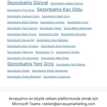
Sezonbahis Güncel
Sezonbahis Hesap Oluştur
Sezonbahis Kaç Oldu
Sezonbahis Hızlı Oyun
Sezonbahis Kullanıcı İşlem
Sezonbahis Mobil Giriş
Sezonbahis Mobil Ödeme
Sezonbahis Oranları
Sezonbahis Oyun
Sezonbahis Para Yatırma
Sezonbahis Poker
Sezon Bahis Reklamları
Sezonbahis Rulet Oyunu
Sezonbahis Slot
Sezonbahis Sorunları
Sezonbahis Sosyal Ağ
Sezonbahis Spor Bahisleri
Sezonbahis Spor Oyunları
Sezonbahis Spor Promosyon
Sezonbahis Telegram
Sezonbahis TV
Sezonbahis Twitter
Sezonbahis Vip Avantajlar
Sezonbahis Web Sitesi
Sezonbahis Yeni Giriş
Sezonbahis Yeni Ödeme
Sezonbahis Üyelik
Sezonbahis Üyelik Avantajları
Sezonbahis Üyelik Belgeleri
Sezonbahis İnstagram
Avrasya'nın en büyük reklam platformunda olmak için
Microsoft Teams:
reklam@avrasyamarketing.com