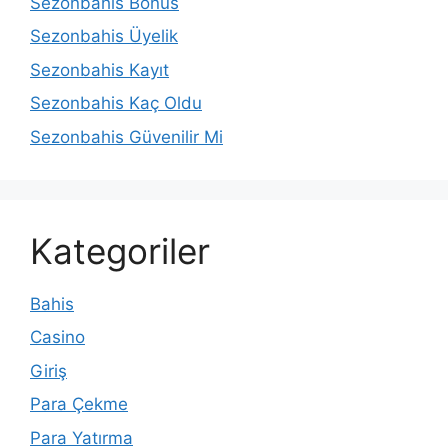
Sezonbahis Bonus
Sezonbahis Üyelik
Sezonbahis Kayıt
Sezonbahis Kaç Oldu
Sezonbahis Güvenilir Mi
Kategoriler
Bahis
Casino
Giriş
Para Çekme
Para Yatırma