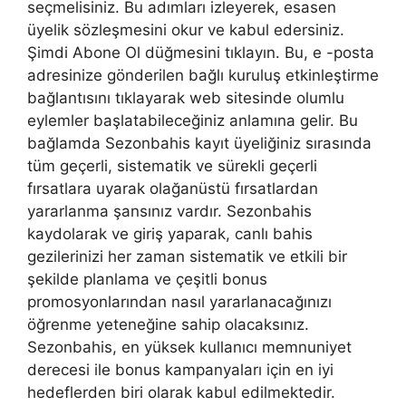
seçmelisiniz. Bu adımları izleyerek, esasen
üyelik sözleşmesini okur ve kabul edersiniz.
Şimdi Abone Ol düğmesini tıklayın. Bu, e -posta
adresinize gönderilen bağlı kuruluş etkinleştirme
bağlantısını tıklayarak web sitesinde olumlu
eylemler başlatabileceğiniz anlamına gelir. Bu
bağlamda Sezonbahis kayıt üyeliğiniz sırasında
tüm geçerli, sistematik ve sürekli geçerli
fırsatlara uyarak olağanüstü fırsatlardan
yararlanma şansınız vardır. Sezonbahis
kaydolarak ve giriş yaparak, canlı bahis
gezilerinizi her zaman sistematik ve etkili bir
şekilde planlama ve çeşitli bonus
promosyonlarından nasıl yararlanacağınızı
öğrenme yeteneğine sahip olacaksınız.
Sezonbahis, en yüksek kullanıcı memnuniyet
derecesi ile bonus kampanyaları için en iyi
hedeflerden biri olarak kabul edilmektedir.